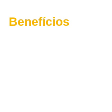
Os melhores
Benefícios
para
você!
O que é Proteção Veicular?
É uma Associação Civil de Socorro
Mútuo, sem fins lucrativos, com o
objetivo de promover a cooperação
mutua entre os associados. Esse serviço
tem sua cobertura financiada a partir do
rateio. E visa inclusão social de pessoas