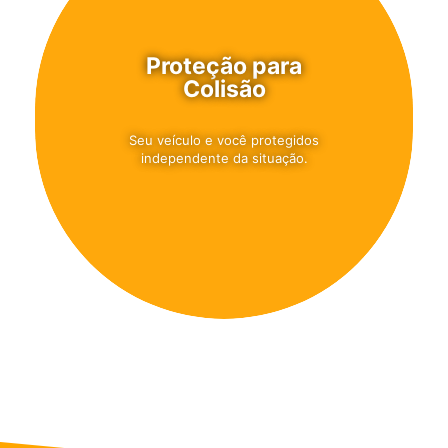
Proteção para
Colisão
Seu veículo e você protegidos
independente da situação.